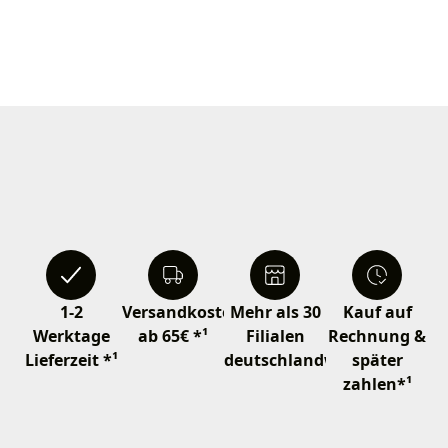
1-2
Versandkostenfrei
Mehr als 30
Kauf auf
Werktage
ab 65€ *¹
Filialen
Rechnung &
Lieferzeit *¹
deutschlandweit
später
zahlen*¹