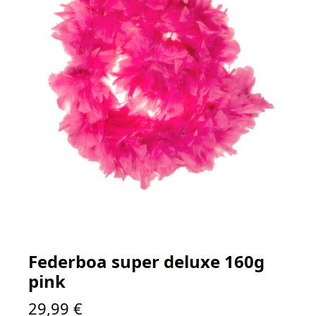
Federboa super deluxe 160g
pink
Regulärer Preis:
29,99 €