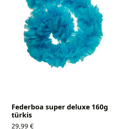
Federboa super deluxe 160g
türkis
Regulärer Preis:
29,99 €