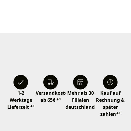
1-2
Versandkostenfrei
Mehr als 30
Kauf auf
Werktage
ab 65€ *¹
Filialen
Rechnung &
Lieferzeit *¹
deutschlandweit
später
zahlen*¹