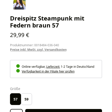
Dreispitz Steampunk mit
Federn braun 57
Regulärer Preis:
29,99 €
Produktnummer: 0018484-036-040
Preise inkl. MwSt. zzgl. Versandkosten
Online verfügbar,
Lieferzeit:
1-2 Tage in Deutschland
Verfügbarkeit in der Filiale hier prüfen
auswählen
Größe
57
59