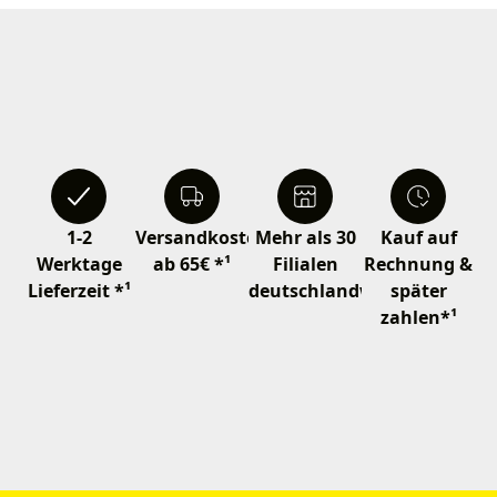
1-2
Versandkostenfrei
Mehr als 30
Kauf auf
Werktage
ab 65€ *¹
Filialen
Rechnung &
Lieferzeit *¹
deutschlandweit
später
zahlen*¹