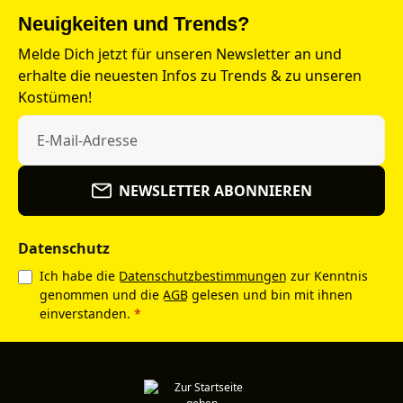
Neuigkeiten und Trends?
Melde Dich jetzt für unseren Newsletter an und
erhalte die neuesten Infos zu Trends & zu unseren
Kostümen!
NEWSLETTER ABONNIEREN
Datenschutz
Ich habe die
Datenschutzbestimmungen
zur Kenntnis
genommen und die
AGB
gelesen und bin mit ihnen
einverstanden.
*