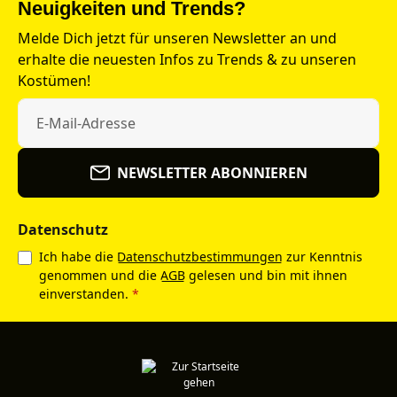
Neuigkeiten und Trends?
Melde Dich jetzt für unseren Newsletter an und
erhalte die neuesten Infos zu Trends & zu unseren
Kostümen!
NEWSLETTER ABONNIEREN
Datenschutz
Ich habe die
Datenschutzbestimmungen
zur Kenntnis
genommen und die
AGB
gelesen und bin mit ihnen
einverstanden.
*