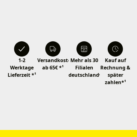
1-2
Versandkostenfrei
Mehr als 30
Kauf auf
Werktage
ab 65€ *¹
Filialen
Rechnung &
Lieferzeit *¹
deutschlandweit
später
zahlen*¹