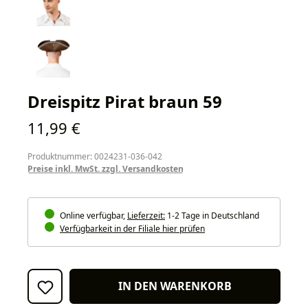
Dreispitz Pirat braun 59
Regulärer Preis:
11,99 €
Produktnummer: 0024231-036-042
Preise inkl. MwSt. zzgl. Versandkosten
Online verfügbar,
Lieferzeit:
1-2 Tage in Deutschland
Verfügbarkeit in der Filiale hier prüfen
IN DEN WARENKORB