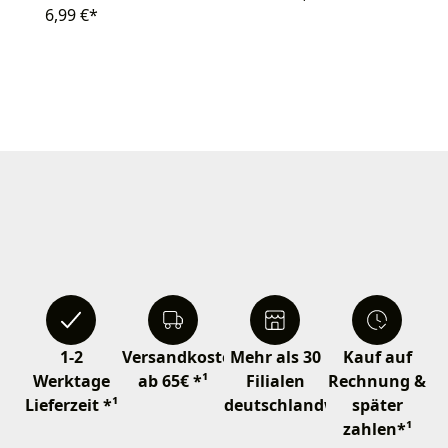
6,99 €*
1-2
Versandkostenfrei
Mehr als 30
Kauf auf
Werktage
ab 65€ *¹
Filialen
Rechnung &
Lieferzeit *¹
deutschlandweit
später
zahlen*¹