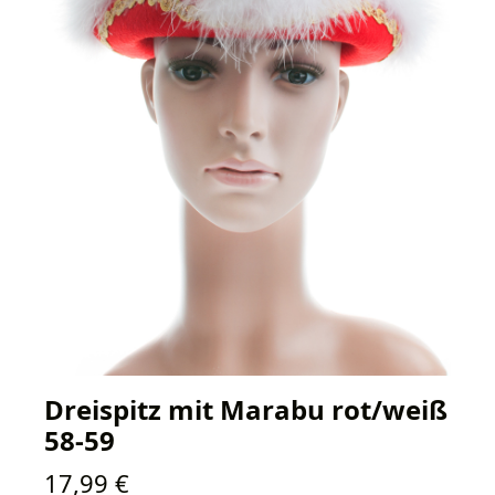
Dreispitz mit Marabu rot/weiß
58-59
Regulärer Preis:
17,99 €