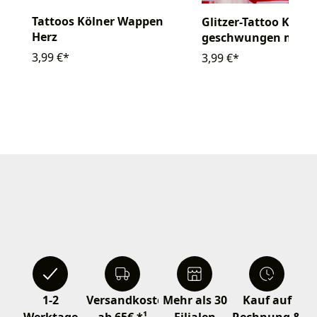
Tattoos Kölner Wappen
Glitzer-Tattoo Köln 
Herz
geschwungen mit St
3,99 €*
3,99 €*
1-2
Versandkostenfrei
Mehr als 30
Kauf auf
Werktage
ab 65€ *¹
Filialen
Rechnung &