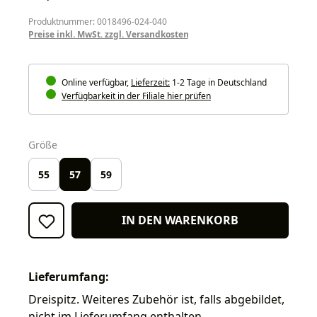
Produktnummer: 0018496-024-040
Preise inkl. MwSt. zzgl. Versandkosten
Online verfügbar,
Lieferzeit:
1-2 Tage in Deutschland
Verfügbarkeit in der Filiale hier prüfen
auswählen
Größe
55
57
59
IN DEN WARENKORB
Lieferumfang:
Dreispitz. Weiteres Zubehör ist, falls abgebildet,
nicht im Lieferumfang enthalten.