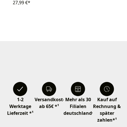
27,99 €*
1-2
Versandkostenfrei
Mehr als 30
Kauf auf
Werktage
ab 65€ *¹
Filialen
Rechnung &
Lieferzeit *¹
deutschlandweit
später
zahlen*¹