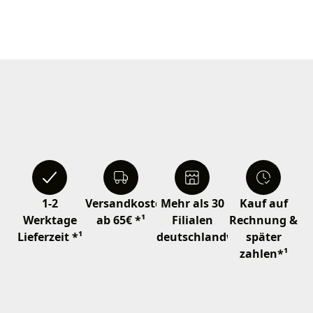
1-2
Versandkostenfrei
Mehr als 30
Kauf auf
Werktage
ab 65€ *¹
Filialen
Rechnung &
Lieferzeit *¹
deutschlandweit
später
zahlen*¹