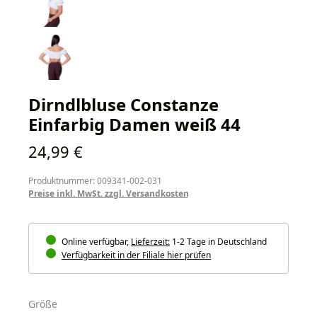
Dirndlbluse Constanze
Einfarbig Damen weiß 44
Regulärer Preis:
24,99 €
Produktnummer: 009341-002-031
Preise inkl. MwSt. zzgl. Versandkosten
Online verfügbar,
Lieferzeit:
1-2 Tage in Deutschland
Verfügbarkeit in der Filiale hier prüfen
auswählen
Größe