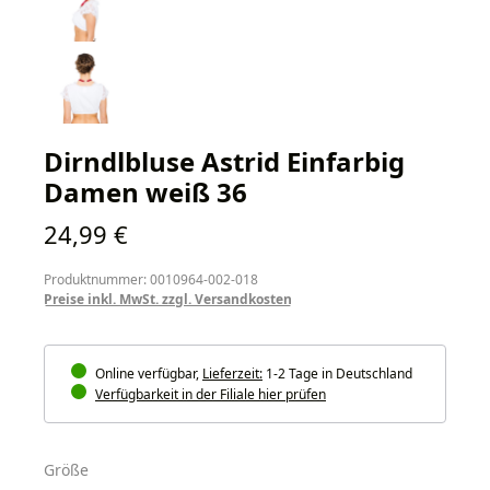
Dirndlbluse Astrid Einfarbig
Damen weiß 36
Regulärer Preis:
24,99 €
Produktnummer: 0010964-002-018
Preise inkl. MwSt. zzgl. Versandkosten
Online verfügbar,
Lieferzeit:
1-2 Tage in Deutschland
Verfügbarkeit in der Filiale hier prüfen
auswählen
Größe