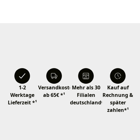
1-2
Versandkostenfrei
Mehr als 30
Kauf auf
Werktage
ab 65€ *¹
Filialen
Rechnung &
Lieferzeit *¹
deutschlandweit
später
zahlen*¹