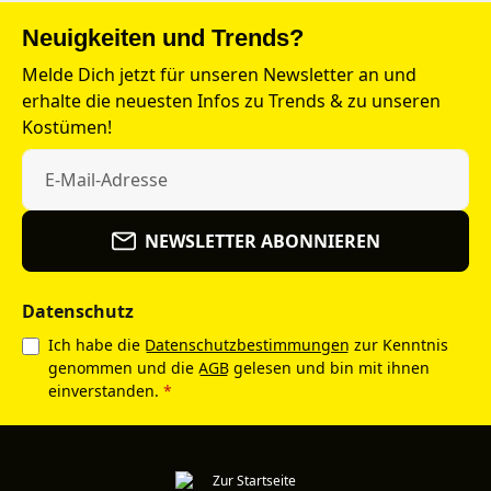
Neuigkeiten und Trends?
Melde Dich jetzt für unseren Newsletter an und
erhalte die neuesten Infos zu Trends & zu unseren
Kostümen!
NEWSLETTER ABONNIEREN
Datenschutz
Ich habe die
Datenschutzbestimmungen
zur Kenntnis
genommen und die
AGB
gelesen und bin mit ihnen
einverstanden.
*