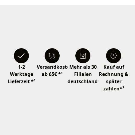
1-2
Versandkostenfrei
Mehr als 30
Kauf auf
Werktage
ab 65€ *¹
Filialen
Rechnung &
Lieferzeit *¹
deutschlandweit
später
zahlen*¹