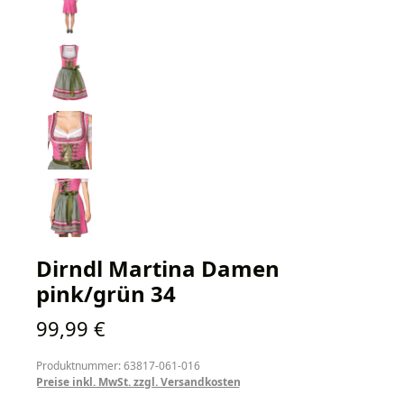
Dirndl Martina Damen
pink/grün 34
Regulärer Preis:
99,99 €
Produktnummer: 63817-061-016
Preise inkl. MwSt. zzgl. Versandkosten