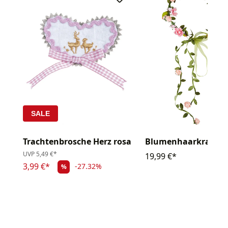
SALE
Trachtenbrosche Herz rosa
Blumenhaarkranz r
UVP
5,49 €*
19,99 €*
3,99 €*
-27.32%
%