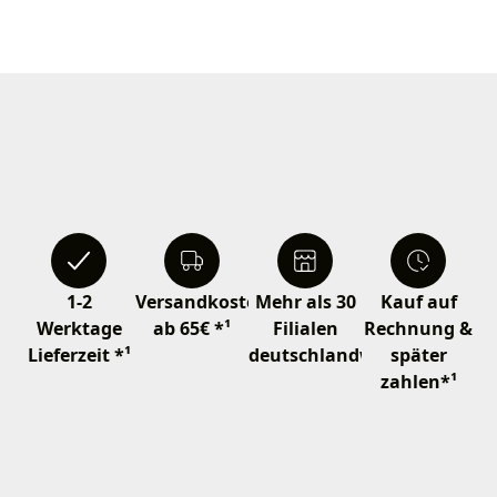
1-2
Versandkostenfrei
Mehr als 30
Kauf auf
Werktage
ab 65€ *¹
Filialen
Rechnung &
Lieferzeit *¹
deutschlandweit
später
zahlen*¹