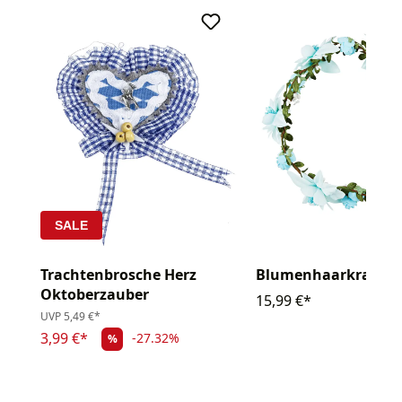
SALE
Trachtenbrosche Herz
Blumenhaarkranz
Oktoberzauber
15,99 €*
UVP
5,49 €*
3,99 €*
-27.32%
%