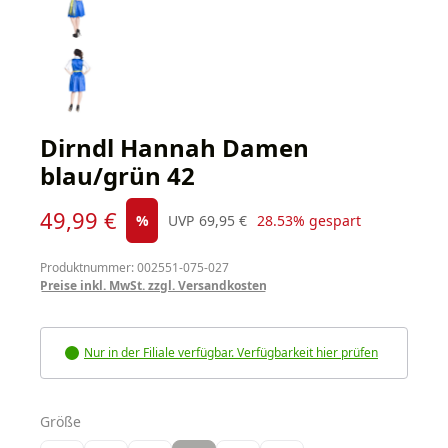
Dirndl Hannah Damen
blau/grün 42
Verkaufspreis:
49,99 €
Regulärer Preis:
%
UVP
69,95 €
28.53% gespart
Produktnummer: 002551-075-027
Preise inkl. MwSt. zzgl. Versandkosten
Nur in der Filiale verfügbar. Verfügbarkeit hier prüfen
auswählen
Größe