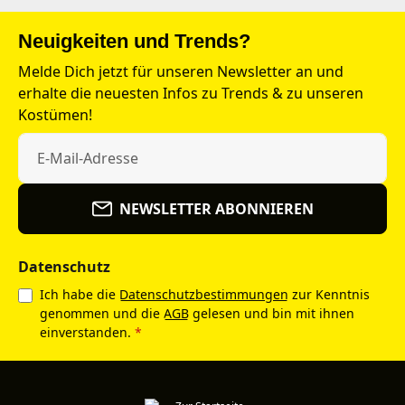
Neuigkeiten und Trends?
Melde Dich jetzt für unseren Newsletter an und
erhalte die neuesten Infos zu Trends & zu unseren
Kostümen!
NEWSLETTER ABONNIEREN
Datenschutz
Ich habe die
Datenschutzbestimmungen
zur Kenntnis
genommen und die
AGB
gelesen und bin mit ihnen
einverstanden.
*