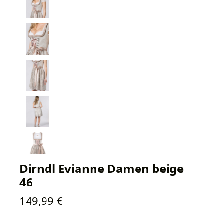
Dirndl Evianne Damen beige
46
Regulärer Preis:
149,99 €