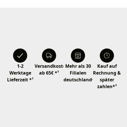
1-2
Versandkostenfrei
Mehr als 30
Kauf auf
Werktage
ab 65€ *¹
Filialen
Rechnung &
Lieferzeit *¹
deutschlandweit
später
zahlen*¹