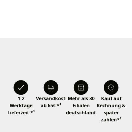
1-2
Versandkostenfrei
Mehr als 30
Kauf auf
Werktage
ab 65€ *¹
Filialen
Rechnung &
Lieferzeit *¹
deutschlandweit
später
zahlen*¹