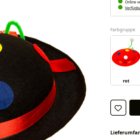
Online v
Verfügbar
a
Farbgruppe
rot
Lieferumfa