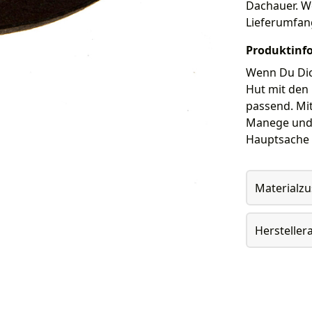
Dachauer. We
Lieferumfan
Produktinf
Wenn Du Dich
Hut mit den
passend. Mit
Manege und w
Hauptsache k
Materialz
Herstelle