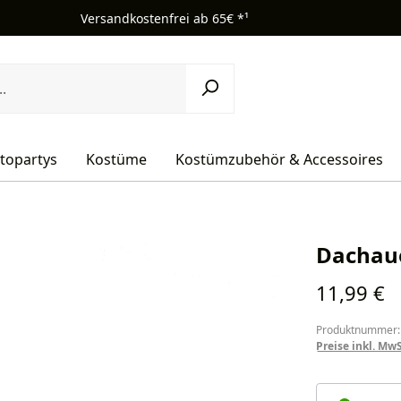
Versandkostenfrei ab 65€ *¹
topartys
Kostüme
Kostümzubehör & Accessoires
Dachaue
Regulärer Pr
11,99 €
Produktnummer:
Preise inkl. Mw