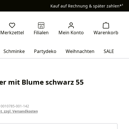
Kauf auf Rechnung & später zahlen*¹
Schminke
Partydeko
Weihnachten
SALE
r mit Blume schwarz 55
eis:
 0010785-001-142
St. zzgl. Versandkosten