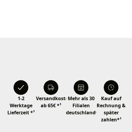
1-2
Versandkostenfrei
Mehr als 30
Kauf auf
Werktage
ab 65€ *¹
Filialen
Rechnung &
Lieferzeit *¹
deutschlandweit
später
zahlen*¹