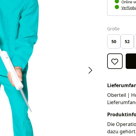
Online v
Verfügbar
auswäh
Größe
50
52
Lieferumfa
Oberteil | H
Lieferumfan
Produktinf
Die Operatio
dazu gehört.