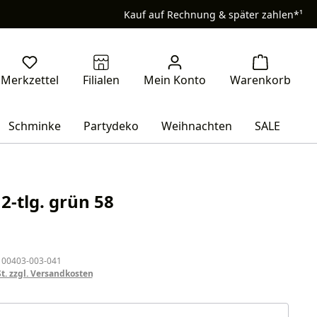
Kauf auf Rechnung & später zahlen*¹
Schminke
Partydeko
Weihnachten
SALE
2-tlg. grün 58
eis:
 00403-003-041
St. zzgl. Versandkosten