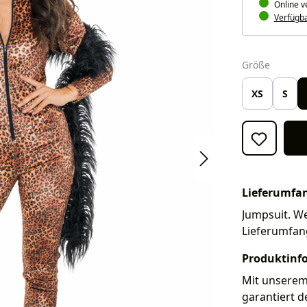
Online v
Verfügbar
auswäh
Größe
XS
S
Lieferumfa
Jumpsuit. We
Lieferumfan
Produktinf
Mit unserem
garantiert d