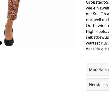
Großstadt-Sa
wie ein zwei
mit Stil. Ob
nur, weil du
Outfit wirst
High Heels, 
selbstbewuss
wartest du? 
dass du die
Materialz
Herstelle