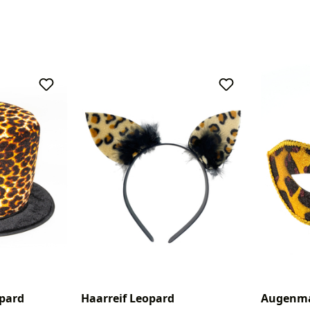
Augenma
opard
Haarreif Leopard