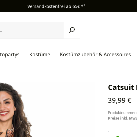
Versandkostenfrei ab 65€ *¹
topartys
Kostüme
Kostümzubehör & Accessoires
Catsuit
Regulärer Pr
39,99 €
Produktnummer:
Preise inkl. Mw