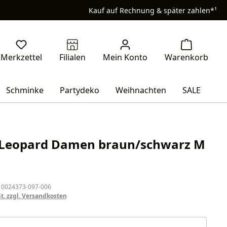
Kauf auf Rechnung & später zahlen*¹
Schminke
Partydeko
Weihnachten
SALE
 Leopard Damen braun/schwarz M
eis:
 0024373-097-006
St. zzgl. Versandkosten