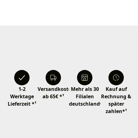
1-2
Versandkostenfrei
Mehr als 30
Kauf auf
Werktage
ab 65€ *¹
Filialen
Rechnung &
Lieferzeit *¹
deutschlandweit
später
zahlen*¹