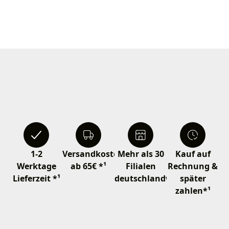
1-2
Versandkostenfrei
Mehr als 30
Kauf auf
Werktage
ab 65€ *¹
Filialen
Rechnung &
Lieferzeit *¹
deutschlandweit
später
zahlen*¹