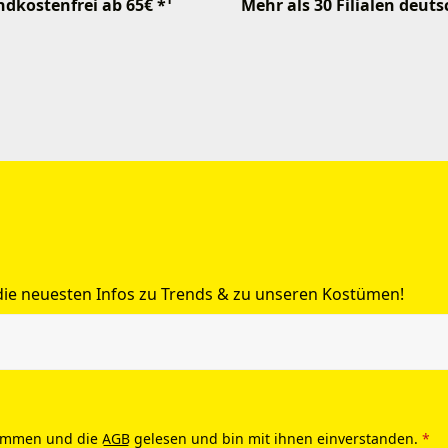
dkostenfrei ab 65€ *¹
Mehr als 30 Filialen deut
 die neuesten Infos zu Trends & zu unseren Kostümen!
ommen und die
AGB
gelesen und bin mit ihnen einverstanden.
*