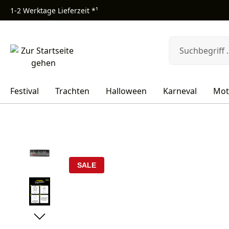
1-2 Werktage Lieferzeit *¹
m Hauptinhalt springen
Zur Suche springen
Zur Hauptnavigation springen
Festival
Trachten
Halloween
Karneval
Mot
Bildergalerie überspringen
SALE