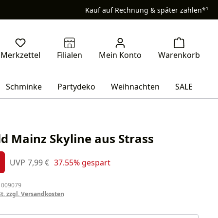
Kauf auf Rechnung & später zahlen*¹
Schminke
Partydeko
Weihnachten
SALE
ld Mainz Skyline aus Strass
s:
Regulärer Preis:
UVP
7,99 €
37.55% gespart
%
 009079
St. zzgl. Versandkosten