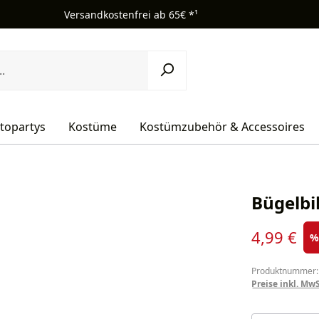
Versandkostenfrei ab 65€ *¹
topartys
Kostüme
Kostümzubehör & Accessoires
Bügelbi
Verkaufsprei
4,99 €
Produktnummer:
Preise inkl. Mw