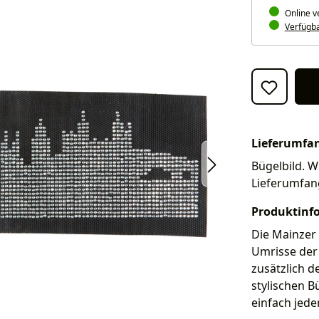
Online v
Verfügbar
Lieferumfa
Bügelbild. We
Lieferumfan
Produktinf
Die Mainzer 
Umrisse der
zusätzlich d
stylischen B
einfach jeden