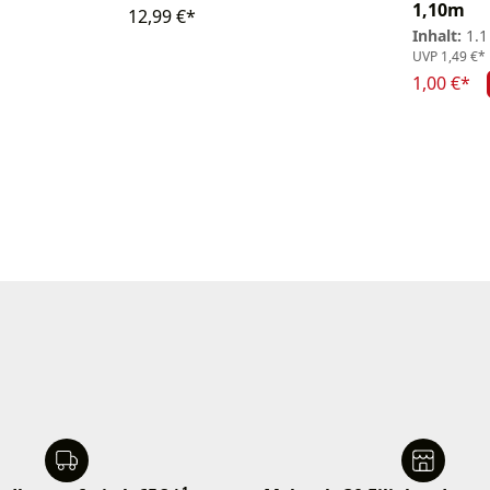
1,10m
12,99 €*
Inhalt:
1.
UVP
1,49 €*
1,00 €*