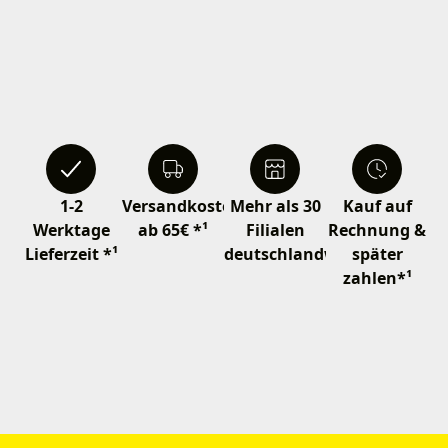
1-2
Versandkostenfrei
Mehr als 30
Kauf auf
Werktage
ab 65€ *¹
Filialen
Rechnung &
Lieferzeit *¹
deutschlandweit
später
zahlen*¹