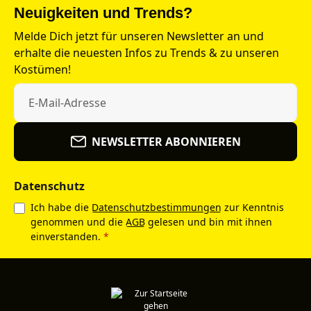
Neuigkeiten und Trends?
Melde Dich jetzt für unseren Newsletter an und
erhalte die neuesten Infos zu Trends & zu unseren
Kostümen!
NEWSLETTER ABONNIEREN
Datenschutz
Ich habe die
Datenschutzbestimmungen
zur Kenntnis
genommen und die
AGB
gelesen und bin mit ihnen
einverstanden.
*