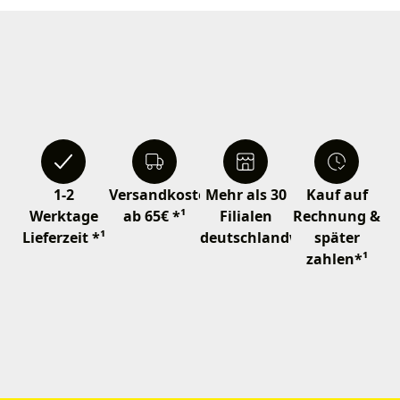
1-2
Versandkostenfrei
Mehr als 30
Kauf auf
Werktage
ab 65€ *¹
Filialen
Rechnung &
Lieferzeit *¹
deutschlandweit
später
zahlen*¹