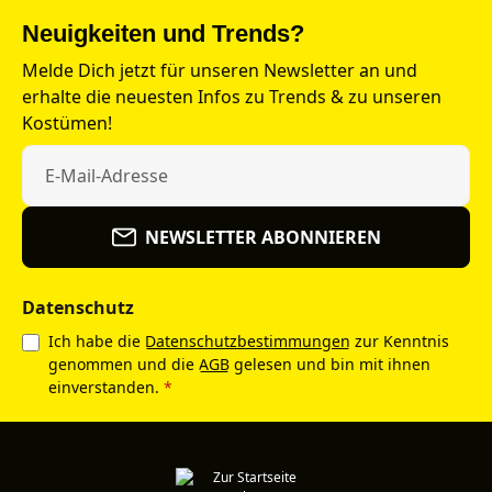
Neuigkeiten und Trends?
Melde Dich jetzt für unseren Newsletter an und
erhalte die neuesten Infos zu Trends & zu unseren
Kostümen!
NEWSLETTER ABONNIEREN
Datenschutz
Ich habe die
Datenschutzbestimmungen
zur Kenntnis
genommen und die
AGB
gelesen und bin mit ihnen
einverstanden.
*