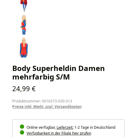
Body Superheldin Damen
mehrfarbig S/M
Regulärer Preis:
24,99 €
Produktnummer: 0016373-030-013
Preise inkl. MwSt. zzgl. Versandkosten
Online verfügbar,
Lieferzeit:
1-2 Tage in Deutschland
Verfügbarkeit in der Filiale hier prüfen