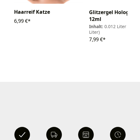
Haarreif Katze
Glitzergel Holograph
12ml
6,99 €*
Inhalt:
0.012 Liter
(665,8
Liter)
7,99 €*