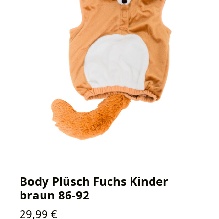
Body Plüsch Fuchs Kinder
braun 86-92
Regulärer Preis:
29,99 €