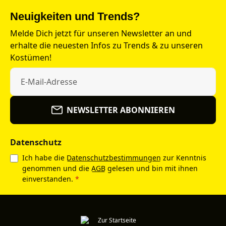
Neuigkeiten und Trends?
Melde Dich jetzt für unseren Newsletter an und
erhalte die neuesten Infos zu Trends & zu unseren
Kostümen!
NEWSLETTER ABONNIEREN
Datenschutz
Ich habe die
Datenschutzbestimmungen
zur Kenntnis
genommen und die
AGB
gelesen und bin mit ihnen
einverstanden.
*