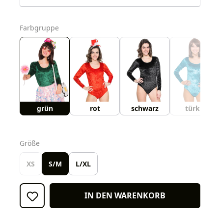
auswählen
Farbgruppe
grün
rot
schwarz
türkis
auswählen
Größe
XS
S/M
L/XL
IN DEN WARENKORB