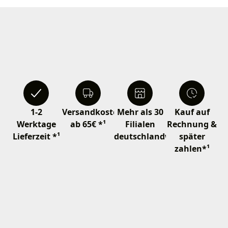
1-2
Versandkostenfrei
Mehr als 30
Kauf auf
Werktage
ab 65€ *¹
Filialen
Rechnung &
Lieferzeit *¹
deutschlandweit
später
zahlen*¹