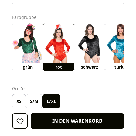
auswählen
Farbgruppe
grün
rot
schwarz
türkis
auswählen
Größe
XS
S/M
L/XL
IN DEN WARENKORB