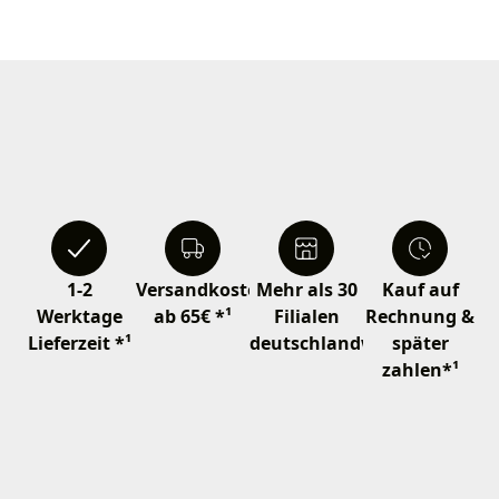
1-2
Versandkostenfrei
Mehr als 30
Kauf auf
Werktage
ab 65€ *¹
Filialen
Rechnung &
Lieferzeit *¹
deutschlandweit
später
zahlen*¹