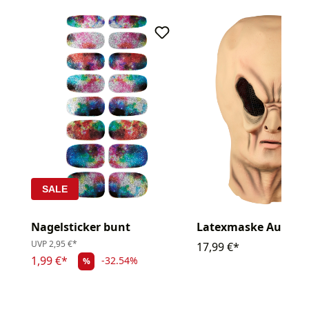
SALE
Nagelsticker bunt
Latexmaske Außerir
UVP
2,95 €*
17,99 €*
1,99 €*
-32.54%
%