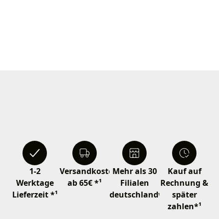
1-2
Versandkostenfrei
Mehr als 30
Kauf auf
Werktage
ab 65€ *¹
Filialen
Rechnung &
Lieferzeit *¹
deutschlandweit
später
zahlen*¹