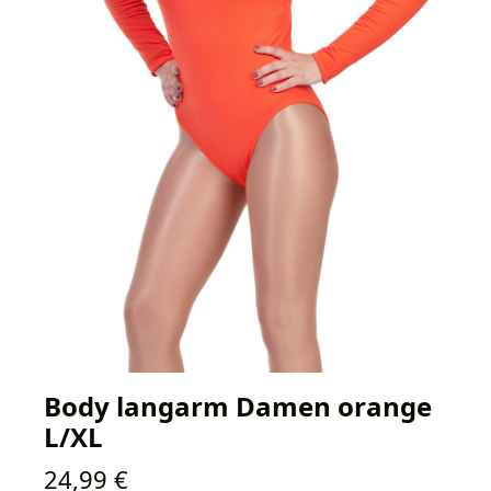
Body langarm Damen orange
L/XL
Regulärer Preis:
24,99 €