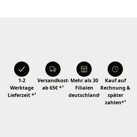
1-2
Versandkostenfrei
Mehr als 30
Kauf auf
Werktage
ab 65€ *¹
Filialen
Rechnung &
Lieferzeit *¹
deutschlandweit
später
zahlen*¹