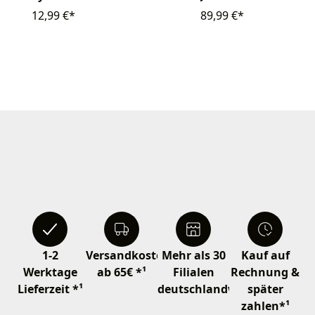
12,99 €*
89,99 €*
1-2
Versandkostenfrei
Mehr als 30
Kauf auf
Werktage
ab 65€ *¹
Filialen
Rechnung &
Lieferzeit *¹
deutschlandweit
später
zahlen*¹