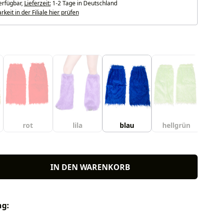
erfügbar,
Lieferzeit:
1-2 Tage in Deutschland
keit in der Filiale hier prüfen
uswählen
rot
lila
blau
hellgrün
IN DEN WARENKORB
ng: