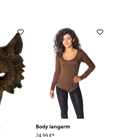
n
Body langarm
24,99 €*