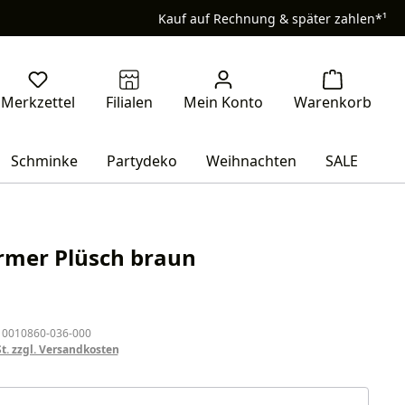
Kauf auf Rechnung & später zahlen*¹
Schminke
Partydeko
Weihnachten
SALE
mer Plüsch braun
eis:
 0010860-036-000
St. zzgl. Versandkosten