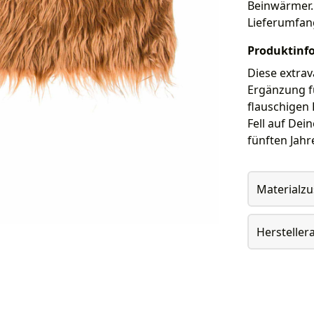
Beinwärmer. 
Lieferumfan
Produktinf
Diese extrav
Ergänzung fü
flauschigen 
Fell auf Dei
fünften Jahr
Materialz
Herstelle