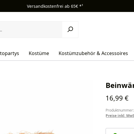
Versandkostenfrei ab 65€ *¹
topartys
Kostüme
Kostümzubehör & Accessoires
Beinwär
Regulärer Pr
16,99 €
Produktnummer:
Preise inkl. Mw