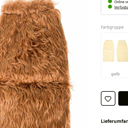
Online v
Verfügbar
a
Farbgruppe
gelb
Lieferumfa