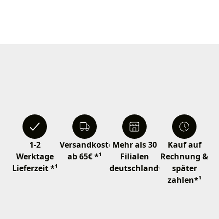
1-2
Versandkostenfrei
Mehr als 30
Kauf auf
Werktage
ab 65€ *¹
Filialen
Rechnung &
Lieferzeit *¹
deutschlandweit
später
zahlen*¹