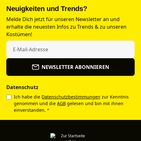
Neuigkeiten und Trends?
Melde Dich jetzt für unseren Newsletter an und
erhalte die neuesten Infos zu Trends & zu unseren
Kostümen!
NEWSLETTER ABONNIEREN
Datenschutz
Ich habe die
Datenschutzbestimmungen
zur Kenntnis
genommen und die
AGB
gelesen und bin mit ihnen
einverstanden.
*