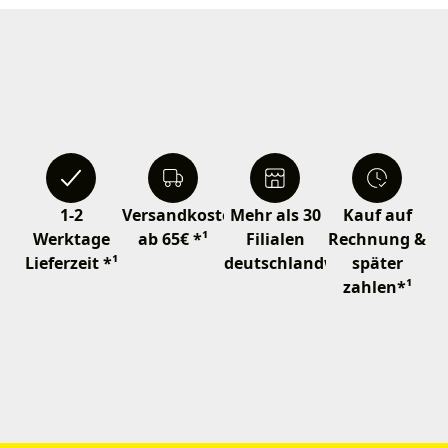
1-2
Versandkostenfrei
Mehr als 30
Kauf auf
Werktage
ab 65€ *¹
Filialen
Rechnung &
Lieferzeit *¹
deutschlandweit
später
zahlen*¹