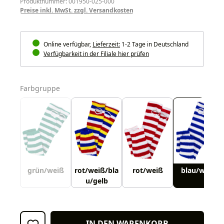
Produktnummer: 001950-025-000
Preise inkl. MwSt. zzgl. Versandkosten
Online verfügbar,
Lieferzeit:
1-2 Tage in Deutschland
Verfügbarkeit in der Filiale hier prüfen
auswählen
Farbgruppe
grün/weiß
rot/weiß/bla
rot/weiß
blau/weiß
u/gelb
IN DEN WARENKORB