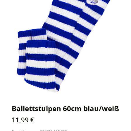
Ballettstulpen 60cm blau/weiß
Regulärer Preis:
11,99 €