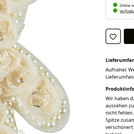
Online v
Verfügbar
Lieferumfa
Aufnäher. We
Lieferumfan
Produktinf
Wir haben d
aussehen zu 
nicht fehlen
Spitze zusam
verschönert 