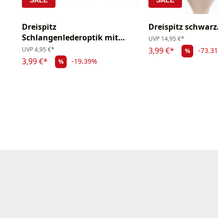
SALE
SALE
Dreispitz
Dreispitz schwarz
Schlangenlederoptik mit
UVP
14,95 €*
Haaren
UVP
4,95 €*
3,99 €*
-73.3
%
3,99 €*
-19.39%
%