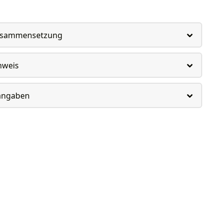
usammensetzung
nweis
rangaben