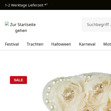
1-2 Werktage Lieferzeit *¹
m Hauptinhalt springen
Zur Suche springen
Zur Hauptnavigation springen
Festival
Trachten
Halloween
Karneval
Mot
Bildergalerie überspringen
SALE