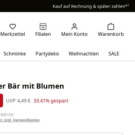
Kauf auf Rechnung & später zahlen*¹
Schminke
Partydeko
Weihnachten
SALE
r Bär mit Blumen
s:
Regulärer Preis:
UVP
4,49 €
33.41% gespart
%
 005153
St. zzgl. Versandkosten