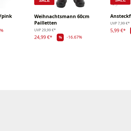
SALE
SALE
/pink
Ansteck
Weihnachtsmann 60cm
Pailletten
UVP
7,99 €*
5,99 €*
1%
UVP
29,99 €*
24,99 €*
-16.67%
%