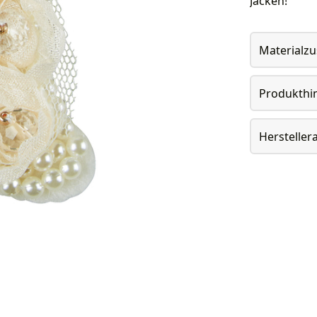
Jacken!
Materialz
Produkthi
Herstelle