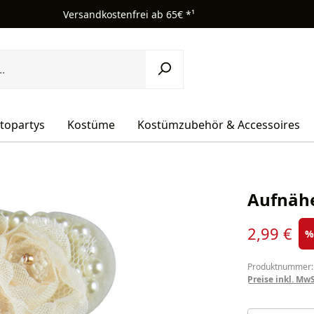
Versandkostenfrei ab 65€ *¹
topartys
Kostüme
Kostümzubehör & Accessoires
Aufnähe
Verkaufsprei
2,99 €
Produktnummer:
Preise inkl. Mw