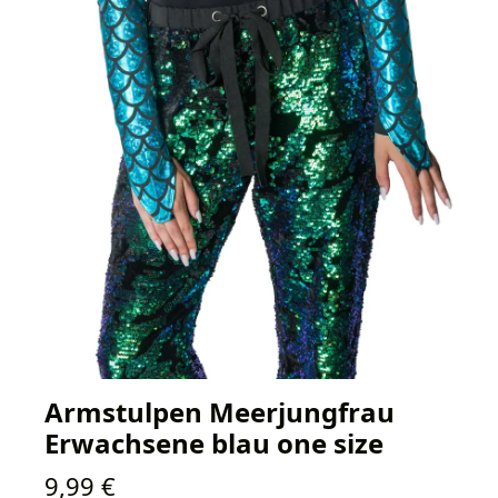
Armstulpen Meerjungfrau
Erwachsene blau one size
Regulärer Preis:
9,99 €