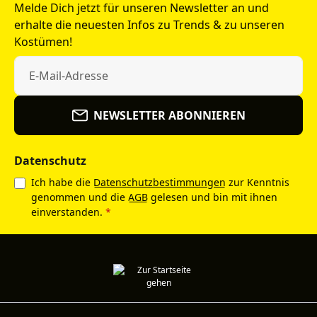
Melde Dich jetzt für unseren Newsletter an und
erhalte die neuesten Infos zu Trends & zu unseren
Kostümen!
NEWSLETTER ABONNIEREN
Datenschutz
Ich habe die
Datenschutzbestimmungen
zur Kenntnis
genommen und die
AGB
gelesen und bin mit ihnen
einverstanden.
*