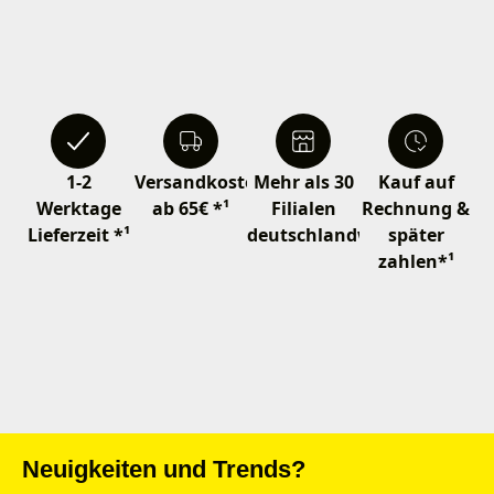
1-2
Versandkostenfrei
Mehr als 30
Kauf auf
Werktage
ab 65€ *¹
Filialen
Rechnung &
Lieferzeit *¹
deutschlandweit
später
zahlen*¹
Neuigkeiten und Trends?