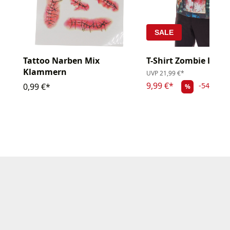
SALE
Tattoo Narben Mix
T-Shirt Zombie lang
Klammern
UVP
21,99 €*
9,99 €*
-54.57%
0,99 €*
%