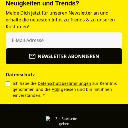
Neuigkeiten und Trends?
Melde Dich jetzt für unseren Newsletter an und
erhalte die neuesten Infos zu Trends & zu unseren
Kostümen!
NEWSLETTER ABONNIEREN
Datenschutz
Ich habe die
Datenschutzbestimmungen
zur Kenntnis
genommen und die
AGB
gelesen und bin mit ihnen
einverstanden.
*