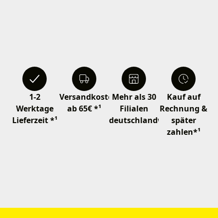
1-2
Versandkostenfrei
Mehr als 30
Kauf auf
Werktage
ab 65€ *¹
Filialen
Rechnung &
Lieferzeit *¹
deutschlandweit
später
zahlen*¹