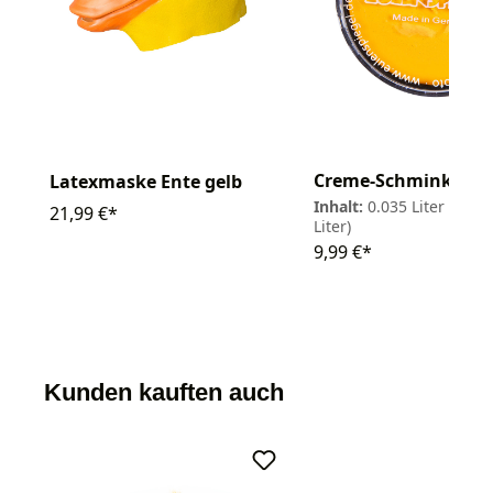
Creme-Schminke 35
Latexmaske Ente gelb
Inhalt:
0.035 Liter
(285,4
21,99 €*
Liter)
9,99 €*
Kunden kauften auch