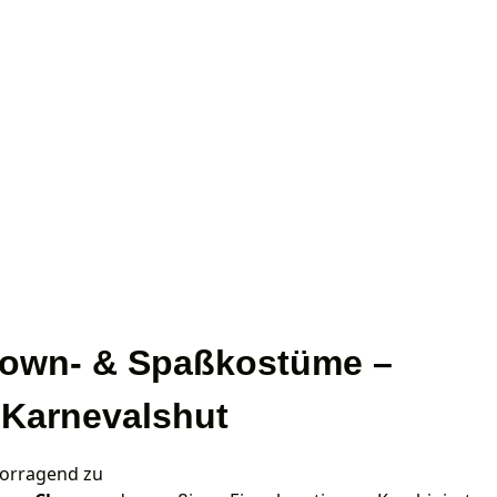
Clown- & Spaßkostüme –
r Karnevalshut
vorragend zu