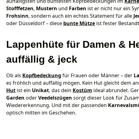
auffälligsten und buntesten Kopfbedeckungen im
Karne
Stofffetzen
,
Mustern
und
Farben
ist er nicht nur ein S
Frohsinn
, sondern auch ein echtes Statement für alle
Je
oder Düsseldorf – diese
bunte Mütze
ist fester Bestandt
Lappenhüte für Damen & He
auffällig & jeck
Ob als
Kopfbedeckung
für Frauen oder Männer – der
L
es fröhlich und auffällig mögen. Kein Hut gleicht dem a
Hut
ist ein
Unikat
, das dein
Kostüm
ideal abrundet. Ge
Garden
oder
Veedelszügen
sorgt dieser Look für Zus
Wiedererkennung. Und mit der passenden
Karnevalsm
optisch mitten im Geschehen.