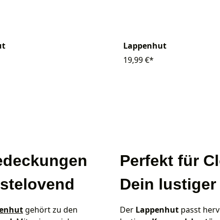
ut
Lappenhut
19,99 €*
edeckungen
Perfekt für 
astelovend
Dein lustige
enhut
gehört zu den
Der
Lappenhut
passt her