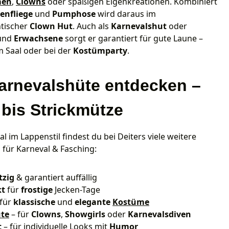
men
,
Clowns
oder spaßigen Eigenkreationen. Kombiniert
enfliege
und
Pumphose
wird daraus im
tischer
Clown Hut
. Auch als
Karnevalshut
oder
und
Erwachsene
sorgt er garantiert für gute Laune –
im Saal oder bei der
Kostümparty
.
arnevalshüte entdecken –
bis Strickmütze
 im Lappenstil findest du bei Deiters viele weitere
für Karneval & Fasching:
tzig
& garantiert auffällig
kt
für
frostige
Jecken-Tage
 für
klassische
und
elegante
Kostüme
te
– für
Clowns
,
Showgirls
oder
Karnevalsdiven
t
– für individuelle Looks mit
Humor