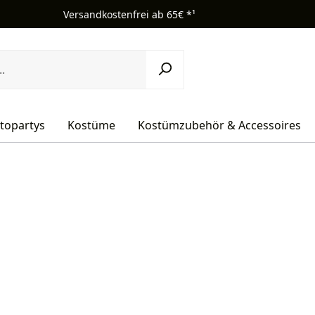
Versandkostenfrei ab 65€ *¹
topartys
Kostüme
Kostümzubehör & Accessoires