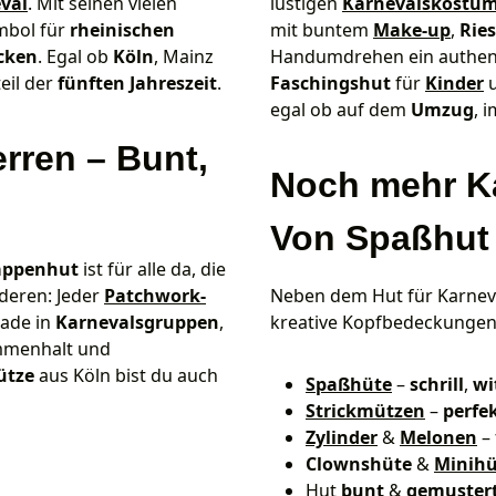
val
. Mit seinen vielen
lustigen
Karnevalskostü
ymbol für
rheinischen
mit buntem
Make-up
,
Ries
cken
. Egal ob
Köln
, Mainz
Handumdrehen ein authen
eil der
fünften Jahreszeit
.
Faschingshut
für
Kinder
egal ob auf dem
Umzug
, 
rren – Bunt,
Noch mehr K
Von Spaßhut 
appenhut
ist für alle da, die
nderen: Jeder
Patchwork-
Neben dem Hut für Karneval
rade in
Karnevalsgruppen
,
kreative Kopfbedeckungen 
ammenhalt und
ütze
aus Köln bist du auch
Spaßhüte
–
schrill
,
wi
Strickmützen
–
perfe
Zylinder
&
Melonen
–
Clownshüte
&
Minihü
Hut
bunt
&
gemuster