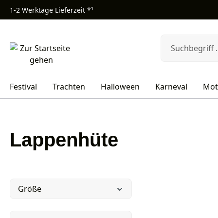
1-2 Werktage Lieferzeit *¹
m Hauptinhalt springen
Zur Suche springen
Zur Hauptnavigation springen
Festival
Trachten
Halloween
Karneval
Mot
Lappenhüte
Größe