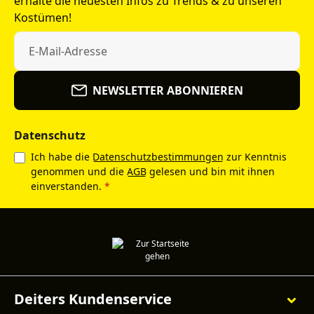
erhalte die neuesten Infos zu Trends & zu unseren
Kostümen!
NEWSLETTER ABONNIEREN
Datenschutz
Ich habe die
Datenschutzbestimmungen
zur Kenntnis
genommen und die
AGB
gelesen und bin mit ihnen
einverstanden.
*
Deiters Kundenservice