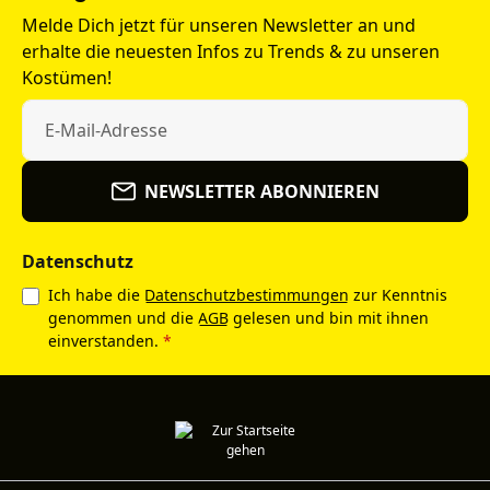
Melde Dich jetzt für unseren Newsletter an und
erhalte die neuesten Infos zu Trends & zu unseren
Kostümen!
NEWSLETTER ABONNIEREN
Datenschutz
Ich habe die
Datenschutzbestimmungen
zur Kenntnis
genommen und die
AGB
gelesen und bin mit ihnen
einverstanden.
*