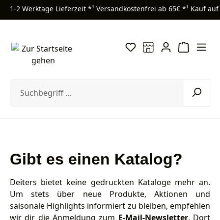
1-2 Werktage Lieferzeit *¹
Versandkostenfrei ab 65€ *¹
Kauf auf
Zum Hauptinhalt springen
Gibt es einen Katalog?
Deiters bietet keine gedruckten Kataloge mehr an.
Um stets über neue Produkte, Aktionen und
saisonale Highlights informiert zu bleiben, empfehlen
wir dir die Anmeldung zum
E-Mail-Newsletter
. Dort