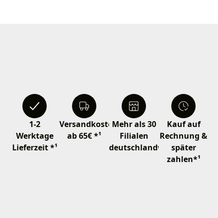
1-2
Versandkostenfrei
Mehr als 30
Kauf auf
Werktage
ab 65€ *¹
Filialen
Rechnung &
Lieferzeit *¹
deutschlandweit
später
zahlen*¹