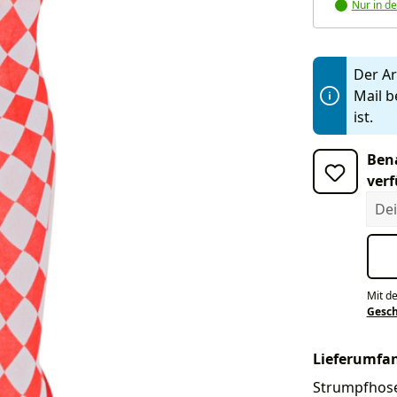
Nur in de
Der Art
Mail b
ist.
Bena
verf
Dein
Mit d
Gesc
Lieferumfa
Strumpfhose.