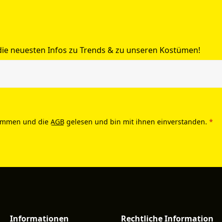
 die neuesten Infos zu Trends & zu unseren Kostümen!
ommen und die
AGB
gelesen und bin mit ihnen einverstanden.
*
Informationen
Rechtliche Information