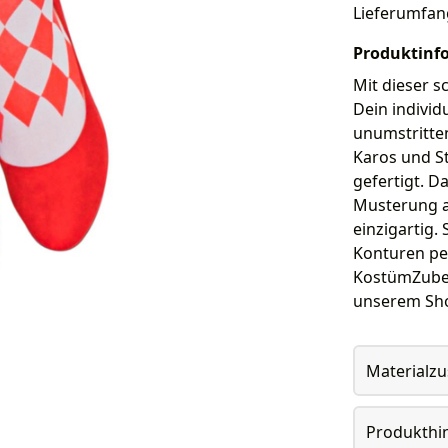
Lieferumfan
Produktinf
Mit dieser s
Dein indivi
unumstritte
Karos und St
gefertigt. 
Musterung au
einzigartig.
Konturen pe
KostümZube
unserem Sho
Materialz
Produkthi