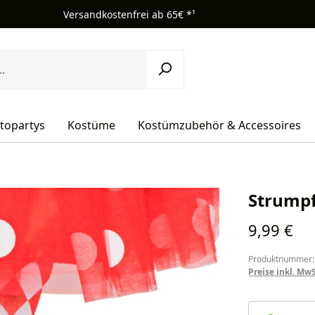
Versandkostenfrei ab 65€ *¹
topartys
Kostüme
Kostümzubehör & Accessoires
Strumpf
Regulärer Pr
9,99 €
Produktnummer:
Preise inkl. Mw