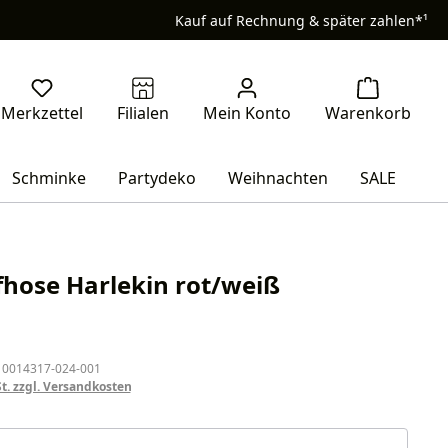
Kauf auf Rechnung & später zahlen*¹
Schminke
Partydeko
Weihnachten
SALE
hose Harlekin rot/weiß
eis:
 0014317-024-001
St. zzgl. Versandkosten