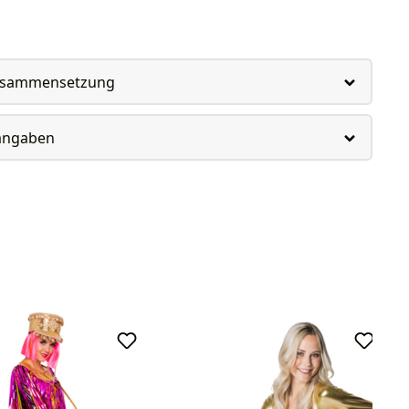
usammensetzung
rangaben