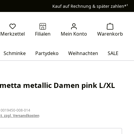
Kauf auf Rechnung & später zahlen*¹
Schminke
Partydeko
Weihnachten
SALE
metta metallic Damen pink L/XL
eis:
 0019450-008-014
St. zzgl. Versandkosten