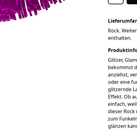
Lieferumfa
Rock. Weiter
enthalten.
Produktinf
Glitzer, Gla
bekommst du
anziehst, ve
oder eine fu
glitzernde 
Effekt. Ob a
einfach, wei
dieser Rock 
zum Funkeln
glänzen kan