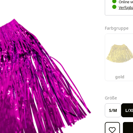
Online v
Verfügbar
a
Farbgruppe
gold
auswäh
Größe
S/M
L/X