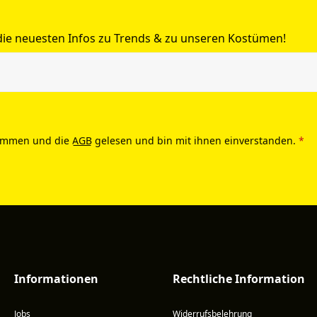
 die neuesten Infos zu Trends & zu unseren Kostümen!
ommen und die
AGB
gelesen und bin mit ihnen einverstanden.
*
Informationen
Rechtliche Information
Jobs
Widerrufsbelehrung