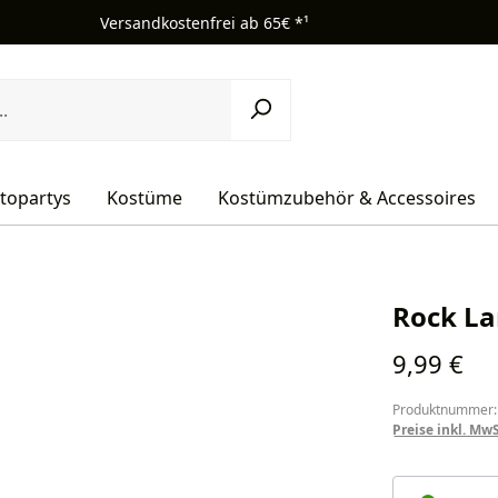
Versandkostenfrei ab 65€ *¹
topartys
Kostüme
Kostümzubehör & Accessoires
Rock La
Regulärer Pr
9,99 €
Produktnummer:
Preise inkl. Mw