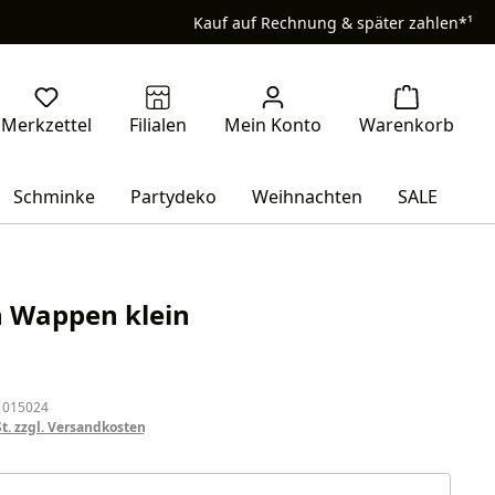
Kauf auf Rechnung & später zahlen*¹
Schminke
Partydeko
Weihnachten
SALE
n Wappen klein
eis:
 015024
St. zzgl. Versandkosten