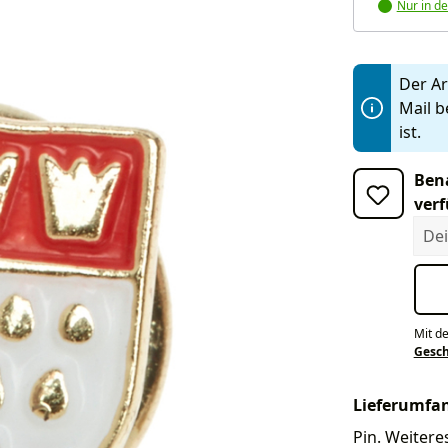
Nur in de
Der Art
Mail b
ist.
Bena
verf
Dein
Mit d
Gesc
Lieferumfa
Pin. Weitere