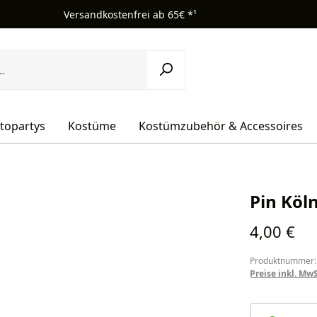
Versandkostenfrei ab 65€ *¹
topartys
Kostüme
Kostümzubehör & Accessoires
Pin Köl
Regulärer Pr
4,00 €
Produktnummer:
Preise inkl. Mw