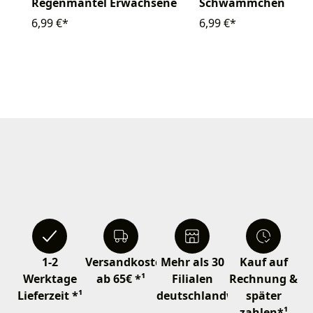
Schwämmchen Latex
Regenmantel Erwachsene
6,99 €*
6,99 €*
1-2
Versandkostenfrei
Mehr als 30
Kauf auf
Werktage
ab 65€ *¹
Filialen
Rechnung &
Lieferzeit *¹
deutschlandweit
später
zahlen*¹