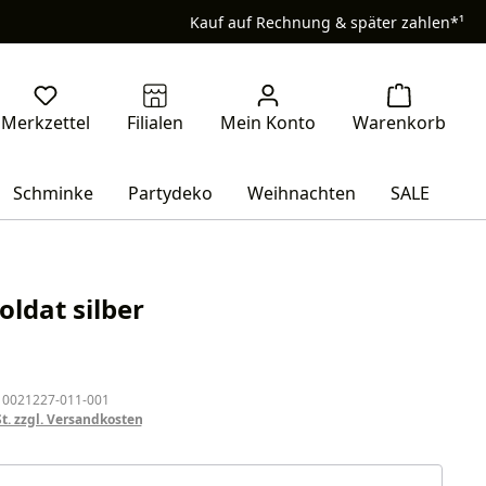
Kauf auf Rechnung & später zahlen*¹
Schminke
Partydeko
Weihnachten
SALE
oldat silber
eis:
 0021227-011-001
St. zzgl. Versandkosten