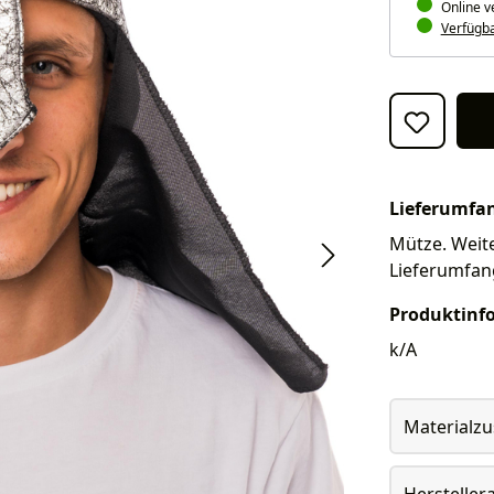
Online v
Verfügbar
Lieferumfa
Mütze. Weite
Lieferumfan
Produktinf
k/A
Materialz
Herstelle