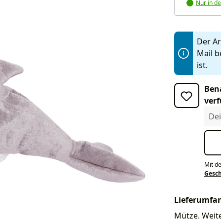
Nur in de
Der Art
Mail b
ist.
Bena
verf
Dein
Mit d
Gesc
Lieferumfa
Mütze. Weite