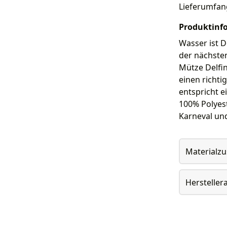
Lieferumfan
Produktinf
Wasser ist 
der nächste
Mütze Delfi
einen richti
entspricht 
100% Polyest
Karneval un
Materialz
Herstelle