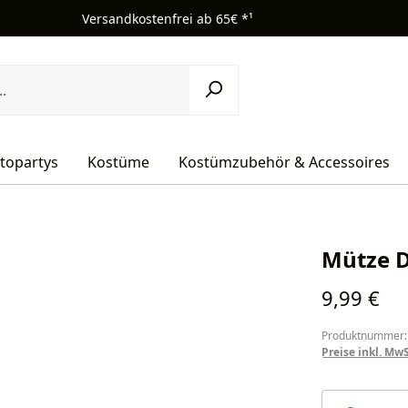
Versandkostenfrei ab 65€ *¹
topartys
Kostüme
Kostümzubehör & Accessoires
Mütze D
Regulärer Pr
9,99 €
Produktnummer:
Preise inkl. Mw