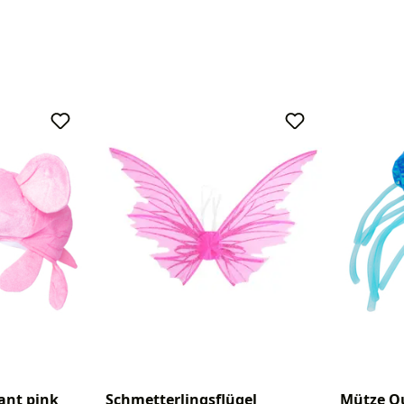
Schmetterlingsflügel
ant pink
Mütze Qu