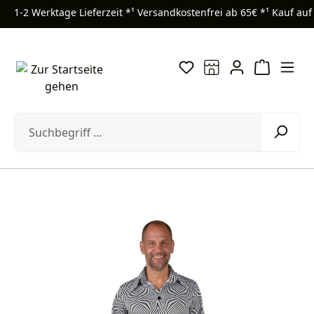
1-2 Werktage Lieferzeit *¹
Versandkostenfrei ab 65€ *¹
Kauf auf
Zum Hauptinhalt springen
Bildergalerie überspringen